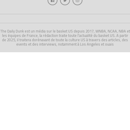
The Daily Dunk est un média sur le basket US depuis 2017, WNBA, NCAA, NBA et
les équipes de France, la rédaction traite toute l'actualité du basket US. A partir
de 2025, il traitera dorénavant de toute la culture US à travers des articles, des
events et des interviews, notamment à Los Angeles et ouais