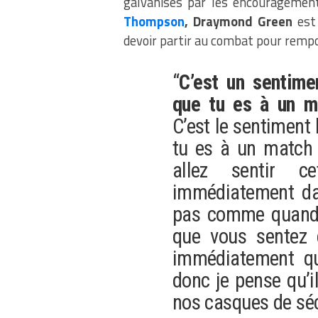
galvanisés par les encouragement
Thompson
, Draymond Green
est 
devoir partir au combat pour rempo
“
C’est un sentime
que tu es à un m
C’est le sentiment 
tu es à un match 
allez sentir c
immédiatement dan
pas comme quand 
que vous sentez 
immédiatement qu
donc je pense qu’i
nos casques de sécur