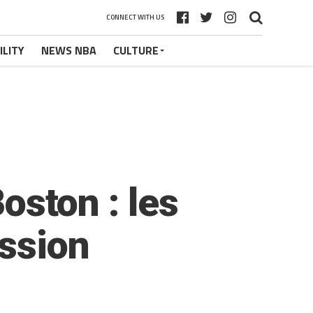
CONNECT WITH US
ILITY
NEWS NBA
CULTURE
Boston : les
ession