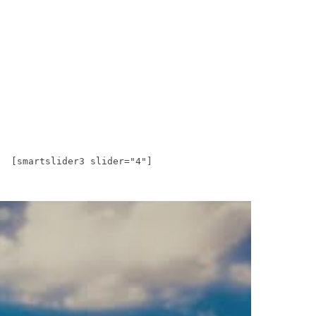
[smartslider3 slider="4"]