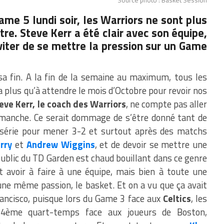
Game 5 lundi soir, les Warriors ne sont plus
itre. Steve Kerr a été clair avec son équipe,
éviter de se mettre la pression sur un Game
sa fin. A la fin de la semaine au maximum, tous les
 plus qu’à attendre le mois d’Octobre pour revoir nos
eve Kerr, le coach des Warriors
, ne compte pas aller
imanche. Ce serait dommage de s’être donné tant de
 série pour mener 3-2 et surtout après des matchs
rry
et
Andrew Wiggins
, et de devoir se mettre une
ublic du TD Garden est chaud bouillant dans ce genre
 avoir à faire à une équipe, mais bien à toute une
e même passion, le basket. Et on a vu que ça avait
rancisco, puisque lors du Game 3 face aux
Celtics
, les
u 4ème quart-temps face aux joueurs de Boston,