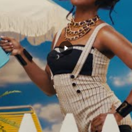
r
durant ces playoffs. Ils étaient menés 3-2 dans la
i par gagné 3-4. et face aux Heat, les joueurs d’Ime
 Game 7 pour accéder aux Finales NBA.
Steve Kerr
le
u Game 5, il a tout de suite commencé dans le vestiaire
 préparer ses troupes mentalement
:
enir ce titre à Boston. Nous
e à Boston.
”
s, les Celtics aussi. Mais on ne saura que
 des joueurs de Golden State ou si c’est la
de Boston qui triomphera.