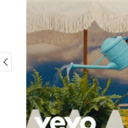
basket lorsqu’ils sont dos au mu
série face à Milwaukee et ont fin
Udoka ont gagné une deuxième un
sait, et c’est pourquoi, à la fin d
avec son discours d’après-match
à
“
Nous allons obt
allons finir la séri
Les Warriors sont donc prêt
jeudi si c’est l’expérience
fougue des jeunes joueurs 