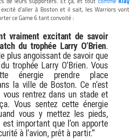
s de leurs supporters. Et ça, et tout
comme
Klay
excité d’aller à Boston et il sait, les Warriors vont
rter ce Game 6 tant convoité :
nt vraiment excitant de savoir
atch du trophée Larry O’Brien
.
le plus angoissant de savoir que
du trophée Larry O’Brien. Vous
ette énergie prendre place
s la ville de Boston. Ce n’est
vous rentrez dans un stade et
ça. Vous sentez cette énergie
and vous y mettez les pieds,
l est important que l’on apporte
ité à l’avion, prêt à partir.”