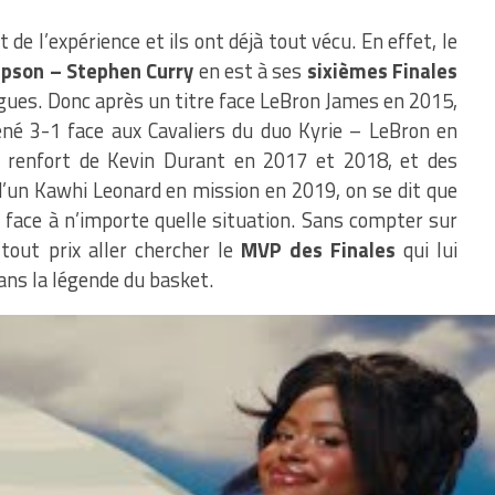
 de l’expérience et ils ont déjà tout vécu. En effet, le
pson – Stephen Curry
en est à ses
sixièmes Finales
agues. Donc après un titre face LeBron James en 2015,
né 3-1 face aux Cavaliers du duo Kyrie – LeBron en
u renfort de Kevin Durant en 2017 et 2018, et des
d’un Kawhi Leonard en mission en 2019, on se dit que
ace à n’importe quelle situation. Sans compter sur
tout prix aller chercher le
MVP des Finales
qui lui
ns la légende du basket.
ller et surtout mieux faire que le match précédent
arracher un Game 7 à San Francisco. Car ce lundi soir,
fert 22 points aux Warriors
. Et depuis, le début de la
ints aux Warriors sur des pertes de balle. Une stat
op gonfler jeudi soir pour gagner le match. Mais il y a
porters de Boston.
Les Verts jouent leur meilleur