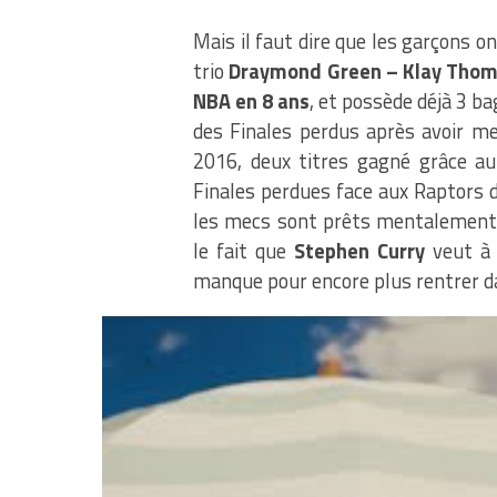
Mais il faut dire que les garçons ont
trio
Draymond Green – Klay Thom
NBA en 8 ans
, et possède déjà 3 b
des Finales perdus après avoir me
2016, deux titres gagné grâce a
Finales perdues face aux Raptors 
les mecs sont prêts mentalement f
le fait que
Stephen Curry
veut à 
manque pour encore plus rentrer da
Les Celtics
vont donc devoir batai
pour pouvoir espérer l’emporter et 
ils ont perdu
18 ballons qui ont of
série,
les Celtics
ont offert 103 po
effrayante qu’ils ne devront pas tr
une bonne nouvelle pour les sup