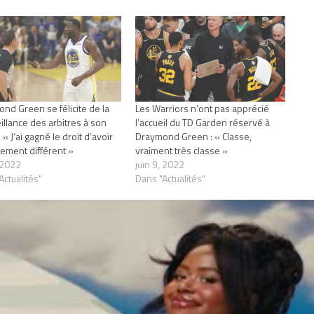
nd Green se félicite de la
Les Warriors n’ont pas apprécié
illance des arbitres à son
l’accueil du TD Garden réservé à
 « J’ai gagné le droit d’avoir
Draymond Green : « Classe,
itement différent »
vraiment très classe »
, 2022
juin 9, 2022
Actualités"
Dans "Actualités"
1 COMMENT