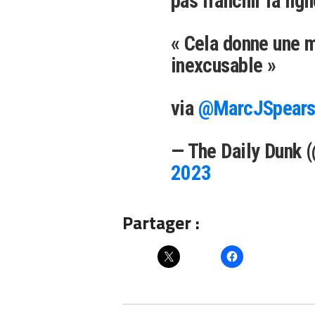
pas franchir la lign
« Cela donne une 
inexcusable »
via
@MarcJSpear
— The Daily Dunk 
2023
Partager :