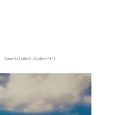
[smartslider3 slider="4"]