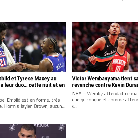
biid et Tyrese Maxey au
Victor Wembanyama tient s
e leur duo… cette nuit et en
revanche contre Kevin Dura
NBA – Wemby attendait ce mat
que quiconque et comme attend
el Embiid est en forme, très
a...
. Hormis Jaylen Brown, aucun...