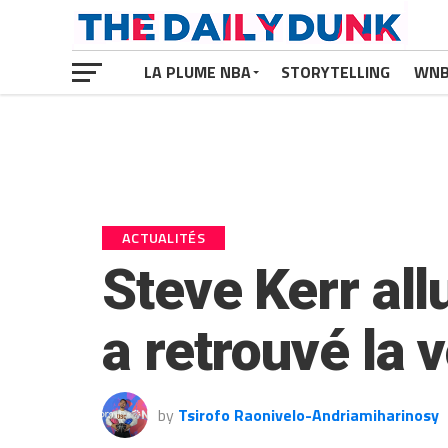
LA PLUME NBA
STORYTELLING
WN
ACTUALITÉS
Steve Kerr al
a retrouvé la v
by
Tsirofo Raonivelo-Andriamiharinosy