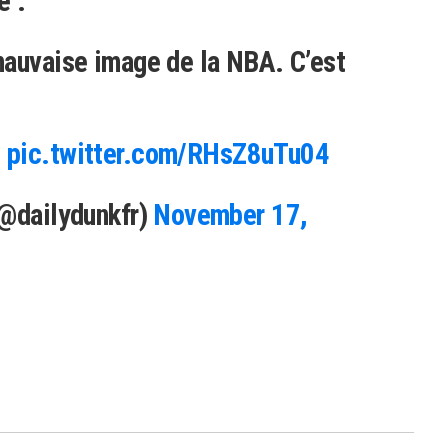
e :
mauvaise image de la NBA. C’est
s
pic.twitter.com/RHsZ8uTu04
(@dailydunkfr)
November 17,