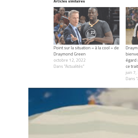
Articles similaires
Point sur la situation « à la cool » de
Draymo
Draymond Green
bienve
octobre 12, 2022
égard :
Dans "Actualités"
ce tra
juin 7
Dans "
RELATED TOPICS
TONY PARKER