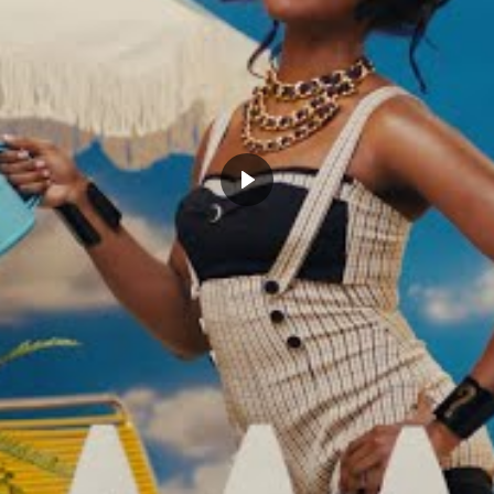
n Curry réagit à l’abandon
Stephen Curry veut jouer les JO de
whi Leonard
Paris en 2024
 17, 2024
juin 21, 2022
Actualités"
Dans "Actualités"
HEN CURRY
TEAM USA
CLICK TO COMMENT