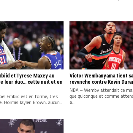
biid et Tyrese Maxey au
Victor Wembanyama tient s
e leur duo… cette nuit et en
revanche contre Kevin Dura
NBA – Wemby attendait ce mat
que quiconque et comme attend
el Embiid est en forme, très
a...
. Hormis Jaylen Brown, aucun...