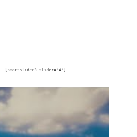
[smartslider3 slider="4"]