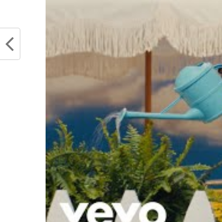
Le respect de Stephen Curry
Stephe
envers LeBron James, deux
de Ka
légendes du basket
juillet
juillet 29, 2024
Dans "
Dans "Actualités"
RELATED TOPICS
JO PARIS 2024
STEP