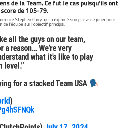
s de la Team. Ce fut le cas puisqu’ils ont
e score de 105-79.
currence Stephen Curry, qui a exprimé son plaisir de jouer pour
de l’équipe sur l’objectif principal.
Like all the guys on our team,
or a reason… We’re very
derstand what it’s like to play
h level.”
aying for a stacked Team USA
rld
)
7Pg4hSFNQk
ClutchPoints)
July 17, 2024