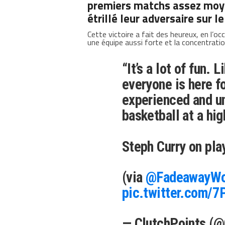
premiers matchs assez moyen
étrillé leur adversaire sur l
Cette victoire a fait des heureux, en l’oc
une équipe aussi forte et la concentration 
“It’s a lot of fun. 
everyone is here f
experienced and un
basketball at a hig
Steph Curry on pl
(via
@FadeawayWo
pic.twitter.com/
— ClutchPoints (@