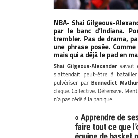
NBA- Shai Gilgeous-Alexand
par le banc d’Indiana. Pou
trembler. Pas de drama, pas
une phrase posée. Comme u
mais qui a déjà le pad en ma
Shai Gilgeous-Alexander
savait
s’attendait peut-être à bataille
pulvériser par
Bennedict Mathur
claque. Collective. Défensive. Ment
n’a pas cédé à la panique.
« Apprendre de ses
faire tout ce que l
équipe de basket p