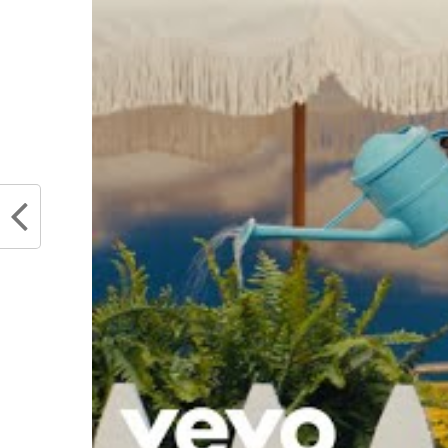
tough on SGA.
pic
— Evan Sidery (@e
Indiana
mène 2-1. La dynamiqu
Fieldhouse
pourrait bien achever 
Et s’il y a bien un gars dans ce ve
Alexander
. Sa déclaration sobr
d’aboyer quand on sait qu’on va 
forgedes leaders et qui peut encore 
OKC a pris un uppercut en
sortie de Shai Gilgeous-A
Raté. Il a préféré une p
Concentrée. Ce n’est peut-
c’est peut-être exactement 