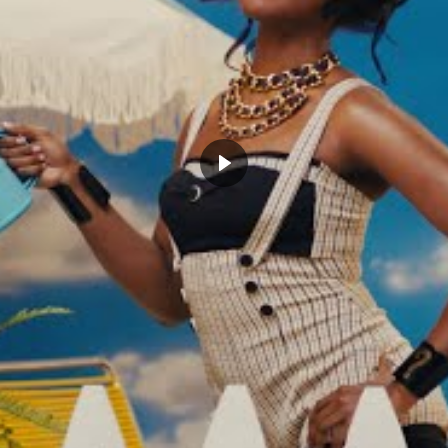
.twitter.com/m0fsBicZAB
sidery)
June 12, 2025
e est retournée et l’ambiance à la
Gainbridge
un
Thunder
en plein doute. Mais le
Game 4
arrive vite.
stiaire qui n’a pas perdu le fil, c’est
Shai Gilgeous-
e est aussi une promesse silencieuse. Pas besoin
mordre au prochain round. Le genre d’attitude qui
faire basculer cette série.
 pleine tête et l’Amérique attendait une
lexander pleine de feu et de punchlines.
unchline pour lui-même. Calme. Glacée.
être pas ce qu’on voulait entendre. Mais
ce que le Thunder avait besoin d’écouter.