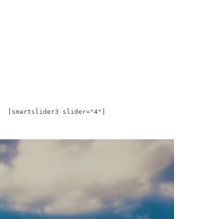
[smartslider3 slider="4"]