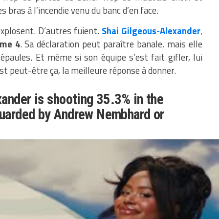
s bras à l’incendie venu du banc d’en face.
xplosent. D’autres fuient.
Shai Gilgeous-Alexander
,
me 4
. Sa déclaration peut paraître banale, mais elle
paules. Et même si son équipe s’est fait gifler, lui
est peut-être ça, la meilleure réponse à donner.
ander is shooting 35.3% in the
uarded by Andrew Nembhard or
0 (35%) + 5 turnovers
(35.7%) + 2 turnovers
defenders are making it very