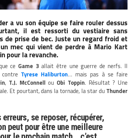
er a vu son équipe se faire rouler dessus
rtant, il est ressorti du vestiaire sans
 de prise de bec. Juste un regard froid et
n mec qui vient de perdre à Mario Kart
in pour la revanche.
 que ce
Game 3
allait être une guerre de nerfs. Il
r contre
Tyrese Haliburton
… mais pas à se faire
in
,
T.J. McConnell
ou
Obi Toppin
. Résultat ? Une
ale. Et pourtant, dans la tornade, la star du
Thunder
 erreurs, se reposer, récupérer,
’on peut pour être une meilleure
our le prochain match… c’est