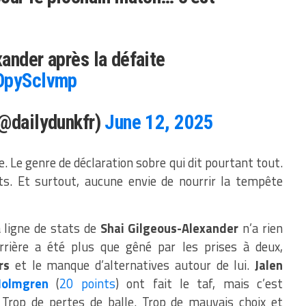
ander après la défaite
DOpySclvmp
(@dailydunkfr)
June 12, 2025
 Le genre de déclaration sobre qui dit pourtant tout.
s. Et surtout, aucune envie de nourrir la tempête
a ligne de stats de
Shai Gilgeous-Alexander
n’a rien
’arrière a été plus que gêné par les prises à deux,
rs
et le manque d’alternatives autour de lui.
Jalen
Holmgren
(
20 points
) ont fait le taf, mais c’est
Trop de pertes de balle. Trop de mauvais choix et