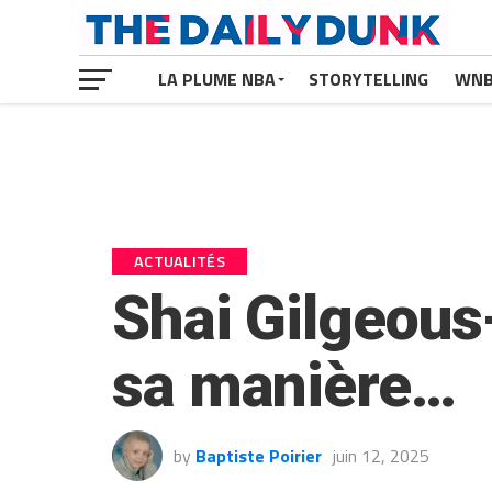
LA PLUME NBA
STORYTELLING
WN
ACTUALITÉS
Shai Gilgeous-
sa manière…
by
Baptiste Poirier
juin 12, 2025