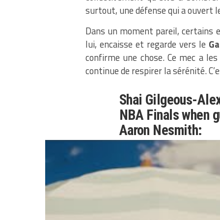
surtout, une défense qui a ouvert le
Dans un moment pareil, certains e
lui, encaisse et regarde vers le
Ga
confirme une chose. Ce mec a les é
continue de respirer la sérénité. C’
Shai Gilgeous-Alex
NBA Finals when g
Aaron Nesmith:
Nembhard: 7-for-2
Nesmith: 5-for-14 
Indiana’s top two 