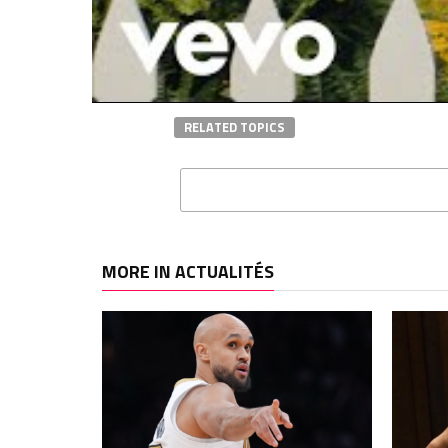
Sabonis en triple double
mars 2
janvier 23, 2023
Dans "
Dans "Actualités"
RELATED TOPICS
MORE IN ACTUALITÉS