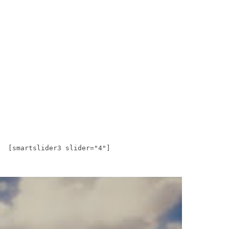
[smartslider3 slider="4"]