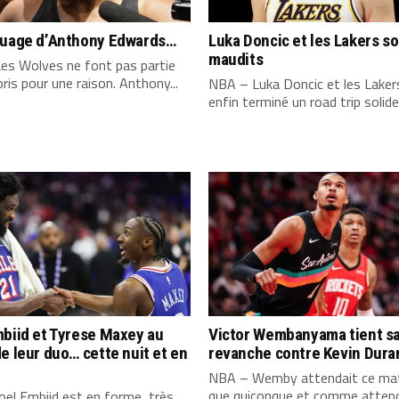
quage d’Anthony Edwards…
Luka Doncic et les Lakers s
maudits
es Wolves ne font pas partie
ris pour une raison. Anthony...
NBA – Luka Doncic et les Laker
enfin terminé un road trip solide,
biid et Tyrese Maxey au
Victor Wembanyama tient s
e leur duo… cette nuit et en
revanche contre Kevin Dura
NBA – Wemby attendait ce mat
que quiconque et comme attend
el Embiid est en forme, très