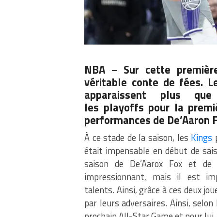
NBA – Sur cette première
véritable conte de fées.
Le
apparaissent plus que
les
playoffs
pour la premi
performances de De’Aaron 
À ce stade de la saison, les
Kings
p
était impensable en début de sai
saison de
De’Aarox
Fox et d
impressionnant, mais il est i
talents.
Ainsi, grâce à ces deux jo
par leurs adversaires.
Ainsi, selon
prochain
All-Star
Game
et pour lui,