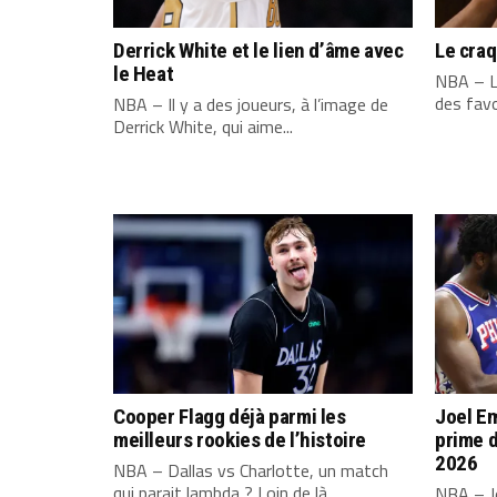
Derrick White et le lien d’âme avec
Le cra
le Heat
NBA – L
des favo
NBA – Il y a des joueurs, à l’image de
Derrick White, qui aime...
Cooper Flagg déjà parmi les
Joel Em
meilleurs rookies de l’histoire
prime d
2026
NBA – Dallas vs Charlotte, un match
qui parait lambda ? Loin de là....
NBA – Jo