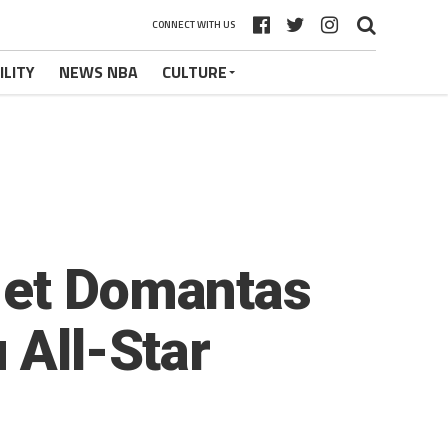
CONNECT WITH US
ILITY
NEWS NBA
CULTURE
 et Domantas
 All-Star