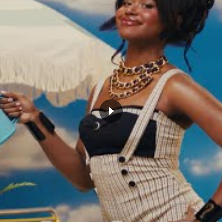
ngs de Domantas Sabonis
Domantas Sabonis renégocie son
 un bel avenir ?
contrat…