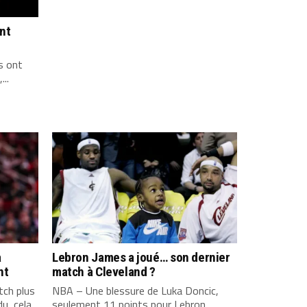
ont
s ont
...
a
Lebron James a joué… son dernier
nt
match à Cleveland ?
ch plus
NBA – Une blessure de Luka Doncic,
u, cela
seulement 11 points pour Lebron