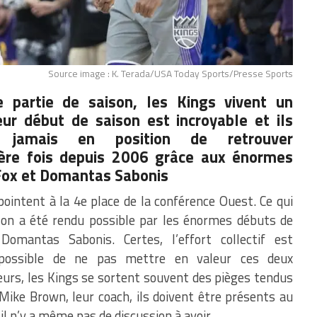
Source image : K. Terada/USA Today Sports/Presse Sports
 partie de saison, les Kings vivent un
ur début de saison est incroyable et ils
 jamais en position de retrouver
ère fois depuis 2006 grâce aux énormes
Fox et Domantas Sabonis
ointent à la 4e place de la conférence Ouest.
Ce qui
son a été rendu possible par les énormes débuts de
e
Domantas
Sabonis
.
Certes, l’effort collectif est
mpossible de ne pas mettre en valeur ces deux
ueurs, les Kings se sortent souvent des pièges tendus
 Mike Brown, leur coach, ils doivent être présents au
 il n’y a même pas de discussion à avoir.