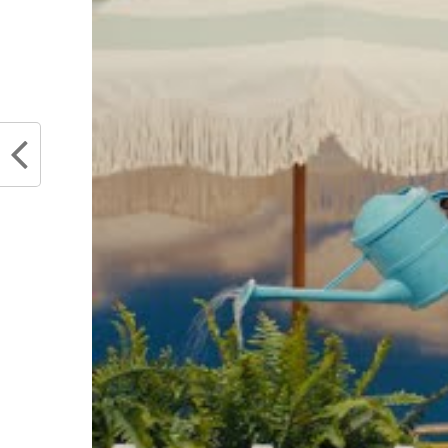
Partager :
Articles similaires
Les Kings ne font qu’une bouchée
Les Ki
des Rockets avec un Domantas
ont-ils