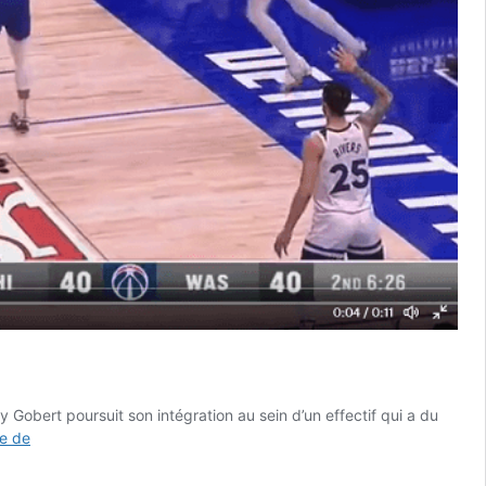
y Gobert poursuit son intégration au sein d’un effectif qui a du
Belle
te de
claquette
de