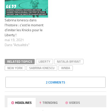
Sabrina Ionescu dans
l’histoire : c’est le moment
d’imiter les Knicks pour le
Liberty !
mai 19, 2021
Dans "Actualités"
RELATED TOPICS
LIBERTY
NATALIA BRYANT
NEW YORK
SABRINA IONESCU
WNBA
2 COMMENTS
HEADLINES
TRENDING
VIDEOS