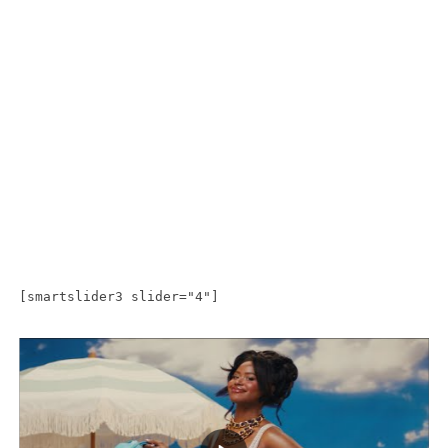
[smartslider3 slider="4"]