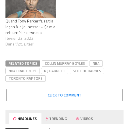
Quand Tony Parker faisait la
leçon à la jeunesse : « Ça m’a
retourné le cerveau »
février 23, 2022
Dans "Actualités"
RELATED TOPICS
COLLIN MURRAY-BOYLES
NBA
NBA DRAFT 2025
R.J BARRETT
SCOTTIE BARNES
TORONTO RAPTORS
CLICK TO COMMENT
HEADLINES
TRENDING
VIDEOS