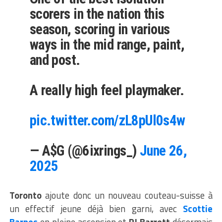
scorers in the nation this
season, scoring in various
ways in the mid range, paint,
and post.
A really high feel playmaker.
pic.twitter.com/zL8pUl0s4w
— A$G (@6ixrings_)
June 26,
2025
Toronto
ajoute donc un nouveau couteau-suisse à
un effectif jeune déjà bien garni, avec
Scottie
Barnes
en pleine ascension et
RJ Barrett
désormais