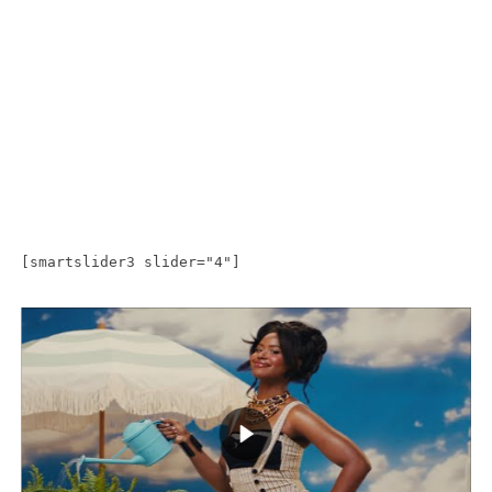
[smartslider3 slider="4"]