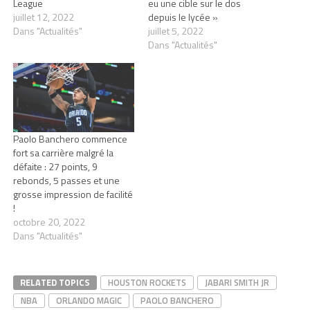
League
eu une cible sur le dos
juillet 12, 2022
depuis le lycée »
Dans "Actualités"
juillet 5, 2022
Dans "Actualités"
Paolo Banchero commence
fort sa carrière malgré la
défaite : 27 points, 9
rebonds, 5 passes et une
grosse impression de facilité
!
octobre 20, 2022
Dans "Actualités"
RELATED TOPICS
HOUSTON ROCKETS
JABARI SMITH JR
NBA
ORLANDO MAGIC
PAOLO BANCHERO