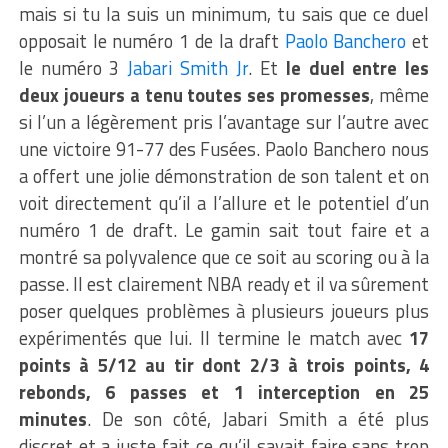
mais si tu la suis un minimum, tu sais que ce duel
opposait le numéro 1 de la draft
Paolo Banchero
et
le numéro 3
Jabari Smith Jr
. Et
le duel entre les
deux joueurs a tenu toutes ses promesses
, même
si l’un a légèrement pris l’avantage sur l’autre avec
une victoire 91-77 des Fusées.
Paolo Banchero nous
a offert une jolie démonstration de son talent et on
voit directement qu’il a l’allure et le potentiel d’un
numéro 1 de draft. Le gamin sait tout faire et a
montré sa polyvalence que ce soit au scoring ou à la
passe. Il est clairement NBA ready et il va sûrement
poser quelques problèmes à plusieurs joueurs plus
expérimentés que lui. Il termine le match avec
17
points à 5/12 au tir dont 2/3 à trois points, 4
rebonds, 6 passes et 1 interception en 25
minutes
. De son côté, Jabari Smith a été plus
discret et a juste fait ce qu’il savait faire sans trop