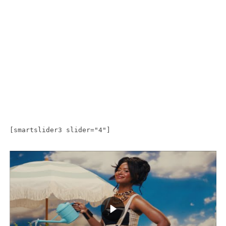
[smartslider3 slider="4"]