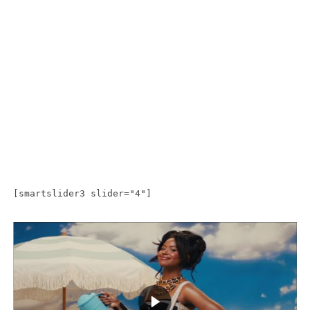
[smartslider3 slider="4"]