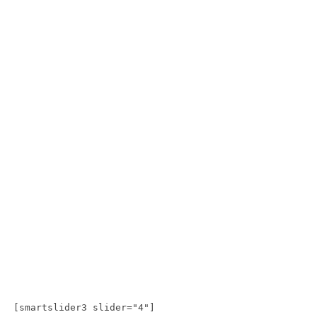
[smartslider3 slider="4"]