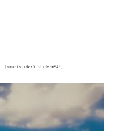
[smartslider3 slider="4"]