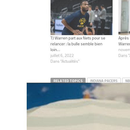
TJ Warren part aux Nets pour se
Après 
relancer : la bulle semble bien
Warren
loin…
novem
juillet 6, 2022
Dans "
Dans "Actualités"
RELATED TOPICS
INDIANA PACERS
NB