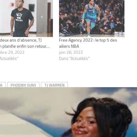
deux ans d’absence, TJ
Free Agency 2022 : le top 5 des
 planifie enfin son retour…
ailiers NBA
bre 29, 2022
juin 28, 2022
Actualités"
Dans "Actualités"
A
PHOENIX SUNS
TJ WARREN
CLICK TO COMMENT