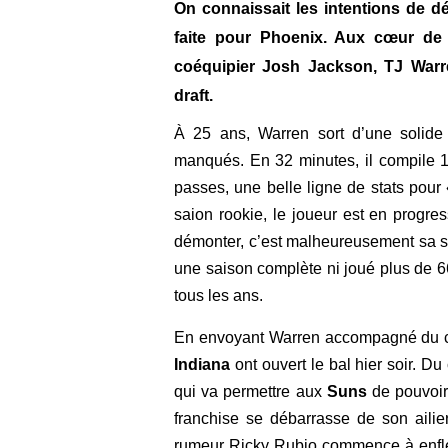
On connaissait les intentions de dég
faite pour Phoenix. Aux cœur de
coéquipier Josh Jackson, TJ Warr
draft.
À 25 ans, Warren sort d’une solid
manqués.
En 32 minutes, il compile 
passes, une belle ligne de stats pour «
saion rookie, le joueur est en progre
démonter, c’est malheureusement sa sa
une saison complète ni joué plus de 6
tous les ans.
En envoyant Warren accompagné du ch
Indiana
ont ouvert le bal hier soir. Du
qui va permettre aux
Suns
de pouvoir 
franchise se débarrasse de son aili
rumeur Ricky Rubio commence à enfler 