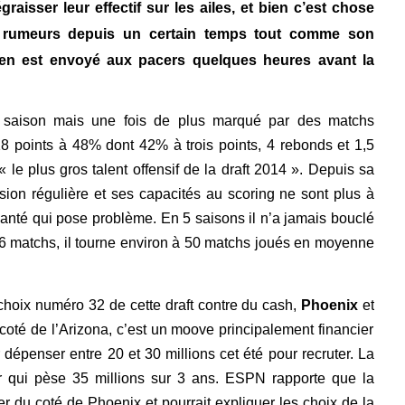
raisser leur effectif sur les ailes, et bien c’est chose
 rumeurs depuis un certain temps tout comme son
en est envoyé aux pacers quelques heures avant la
e saison mais une fois de plus marqué par des matchs
18 points à 48% dont 42% à trois points, 4 rebonds et 1,5
 le plus gros talent offensif de la draft 2014 ». Depuis sa
ssion régulière et ses capacités au scoring ne sont plus à
nté qui pose problème. En 5 saisons il n’a jamais bouclé
6 matchs, il tourne environ à 50 matchs joués en moyenne
oix numéro 32 de cette draft contre du cash,
Phoenix
et
 coté de l’Arizona, c’est un moove principalement financier
dépenser entre 20 et 30 millions cet été pour recruter. La
er qui pèse 35 millions sur 3 ans. ESPN rapporte que la
du coté de Phoenix et pourrait expliquer les choix de la