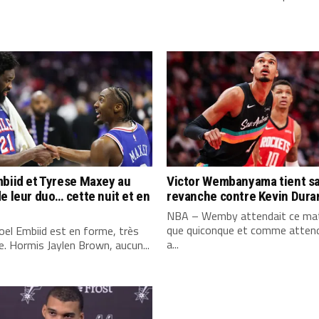
biid et Tyrese Maxey au
Victor Wembanyama tient s
e leur duo… cette nuit et en
revanche contre Kevin Dura
NBA – Wemby attendait ce mat
que quiconque et comme attend
el Embiid est en forme, très
a...
. Hormis Jaylen Brown, aucun...