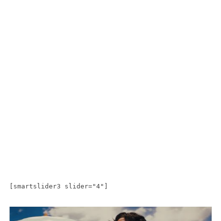
[smartslider3 slider="4"]