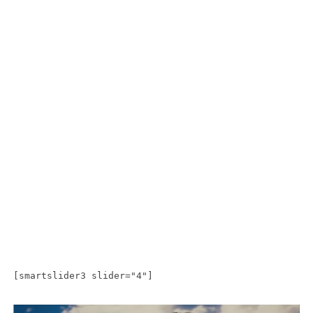
[smartslider3 slider="4"]