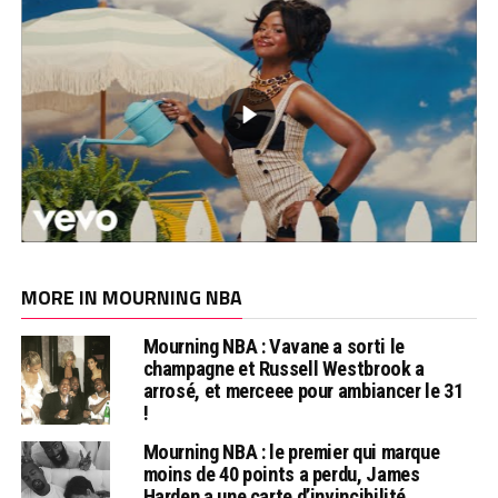
MORE IN MOURNING NBA
Mourning NBA : Vavane a sorti le
champagne et Russell Westbrook a
arrosé, et merceee pour ambiancer le 31
!
Mourning NBA : le premier qui marque
moins de 40 points a perdu, James
Harden a une carte d’invincibilité