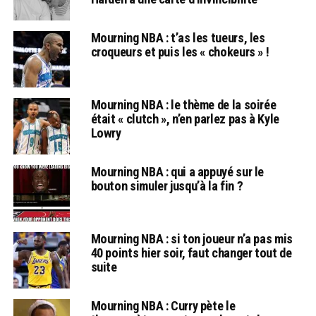
Mourning NBA : t’as les tueurs, les
croqueurs et puis les « chokeurs » !
Mourning NBA : le thème de la soirée
était « clutch », n’en parlez pas à Kyle
Lowry
Mourning NBA : qui a appuyé sur le
bouton simuler jusqu’à la fin ?
Mourning NBA : si ton joueur n’a pas mis
40 points hier soir, faut changer tout de
suite
Mourning NBA : Curry pète le