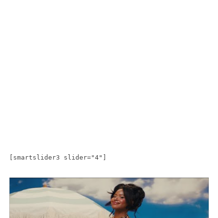
[smartslider3 slider="4"]