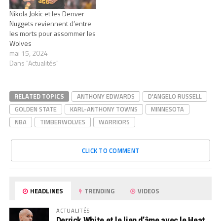
Nikola Jokic et les Denver
Nuggets reviennent d’entre
les morts pour assommer les
Wolves
mai 15, 2024
Dans "Actualités"
RELATED TOPICS
ANTHONY EDWARDS
D'ANGELO RUSSELL
GOLDEN STATE
KARL-ANTHONY TOWNS
MINNESOTA
NBA
TIMBERWOLVES
WARRIORS
CLICK TO COMMENT
HEADLINES
TRENDING
VIDEOS
ACTUALITÉS
Derrick White et le lien d’âme avec le Heat