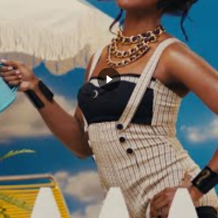
 James encense Nikola Jokic
La décla du jour : Darvin Ham dit les
est l’un des meilleurs joueurs
termes sur D’Angelo Russell
stoire »
mai 3, 2024
22, 2024
Dans "Actualités"
Actualités"
MES
LOS ANGELES LAKERS
MICHAEL MALONE
RETRAITE
CLICK TO COMMENT