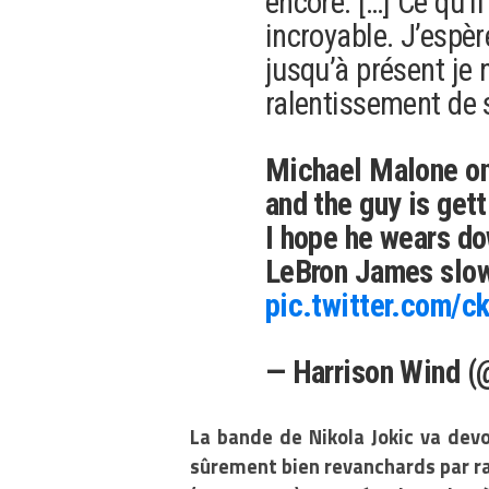
encore. […] Ce qu’il
incroyable. J’espèr
jusqu’à présent je 
ralentissement de s
Michael Malone on 
and the guy is gett
I hope he wears do
LeBron James slow
pic.twitter.com/c
— Harrison Wind 
La bande de Nikola Jokic va dev
sûrement bien revanchards par ra