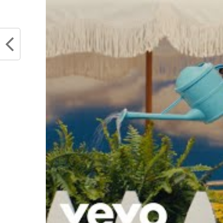
Mike Malone attise le feu avec les
LeBron
Lakers : « S’ils pensent à nous, ça
: « il 
les regarde »
de l’hi
octobre 5, 2023
avril 
Dans "Actualités"
Dans "
RELATED TOPICS
LAKERS
LEBRON JA