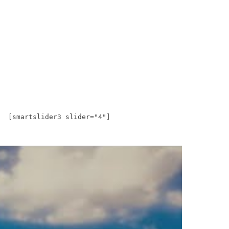
[smartslider3 slider="4"]