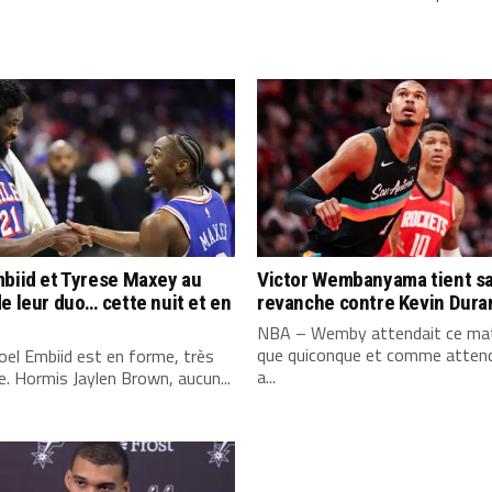
biid et Tyrese Maxey au
Victor Wembanyama tient s
e leur duo… cette nuit et en
revanche contre Kevin Dura
NBA – Wemby attendait ce mat
que quiconque et comme attend
el Embiid est en forme, très
a...
. Hormis Jaylen Brown, aucun...