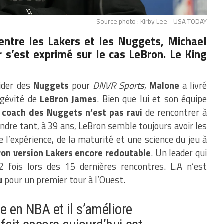
Source photo : Kirby Lee - USA TODAY
 entre les Lakers et les Nuggets, Michael
 s’est exprimé sur le cas LeBron. Le King
sider des
Nuggets
pour
DNVR Sports
,
Malone
a livré
ngévité de
LeBron James
. Bien que lui et son équipe
 coach des Nuggets n’est pas ravi
de rencontrer à
ndre tant, à 39 ans, LeBron semble toujours avoir les
 l’expérience, de la maturité et une science du jeu à
on version Lakers encore redoutable
. Un leader qui
2 fois lors des 15 dernières rencontres. L.A n’est
u
pour un premier tour à l’Ouest.
e en NBA et il s’améliore