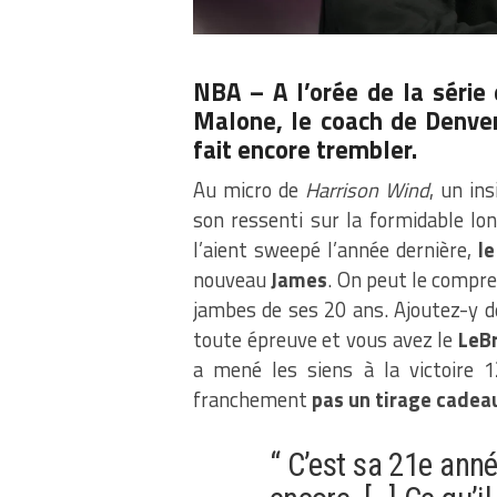
NBA – A l’orée de la série
Malone, le coach de Denver
fait encore trembler.
Au micro de
Harrison Wind
, un in
son ressenti sur la formidable lo
l’aient sweepé l’année dernière,
le
nouveau
James
. On peut le compre
jambes de ses 20 ans. Ajoutez-y de
toute épreuve et vous avez le
LeBr
a mené les siens à la victoire 1
franchement
pas un tirage cadea
“ C’est sa 21e anné