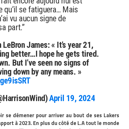
 fait encore aujourd’hui est
e qu’il se fatiguera… Mais
n’ai vu aucun signe de
a part.”
LeBron James: « It’s year 21,
ing better…I hope he gets tired.
wn. But I’ve seen no signs of
ing down by any means. »
kge9isSRT
(@HarrisonWind)
April 19, 2024
oir se démener pour arriver au bout de ses Lakers
pport à 2023. En plus du côté de L.A tout le monde