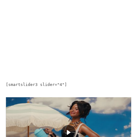
[smartslider3 slider="4"]