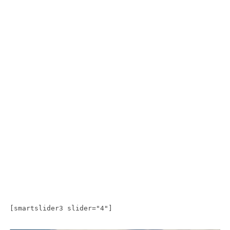
[smartslider3 slider="4"]