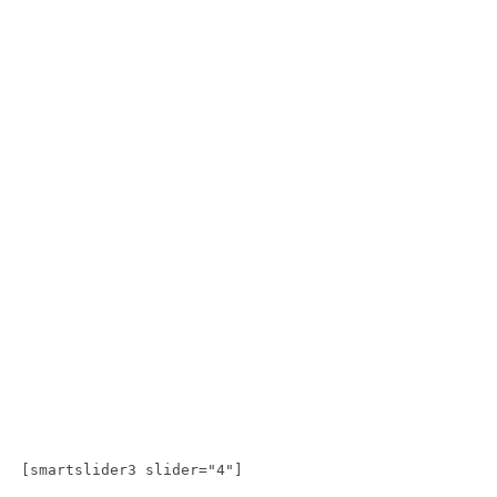
[smartslider3 slider="4"]