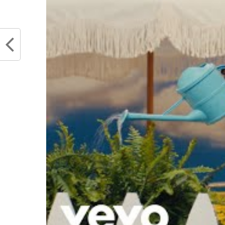
Articles similaires
Lonzo Ball dévoile les détails de
Lonzo 
son opération au genou
mai 15
mai 25, 2024
Dans "
Dans "Actualités"
RELATED TOPICS
BASKETBALL
CHICA
LOS ANGELES LAKERS
NBA
NEW ORLEA