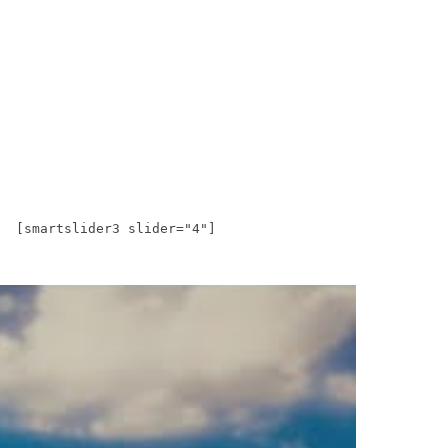
[smartslider3 slider="4"]