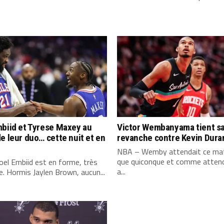
biid et Tyrese Maxey au
Victor Wembanyama tient s
e leur duo… cette nuit et en
revanche contre Kevin Dura
NBA – Wemby attendait ce mat
que quiconque et comme attend
el Embiid est en forme, très
a...
. Hormis Jaylen Brown, aucun...