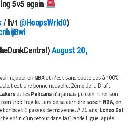
ying 5v5 again
s
/ h/t
@HoopsWrld0
)
cnhijBwi
heDunkCentral)
August 20,
voir rejouer en
NBA
et n’est sans doute pas à 100%,
 basket est une bonne nouvelle. 2ème de la Draft
Lakers
et les
Pelicans
n’a jamais pu confirmer son
 bien trop fragile. Lors de sa dernière saison
NBA
, en
5 rebonds et 5 passes de moyenne. À 26 ans,
Lonzo Ball
oche enfin d’un retour dans la Grande Ligue, après