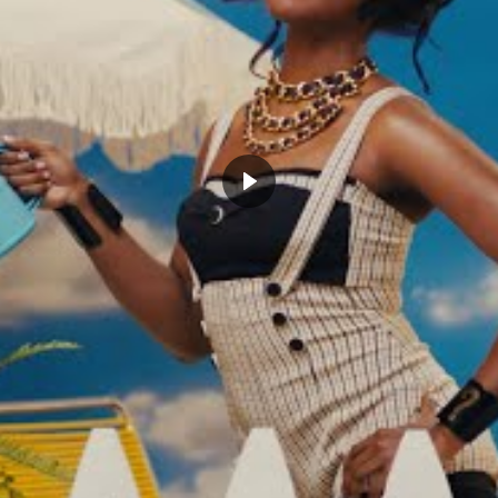
Ball donne de ses nouvelles
Nouvelle saison blanche à venir
, 2024
pour Lonzo Ball
Actualités"
juin 28, 2023
Dans "Actualités"
GO BULLS
LAMELO BALL
LONZO BALL
NS PELICANS
CLICK TO COMMENT