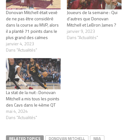
Donovan Mitchell était vexé
Joueurs de la semaine : Qui
de ne pas être considéré
d’autres que Donovan
dans la course au MVP, alors
Mitchell et LeBron James ?
il a planté 71 points dans le
janvier 9, 2023
plus grand des calmes
Dans "Actualités"
janvier 4, 2023
Dans "Actualités"
La stat de la nuit : Donovan
Mitchell a mis tous les points
des Cavs dans le 4ème QT
mai 4, 2024
Dans "Actualités"
RELATED TOPICS
DONOVAN MITCHELL
NBA