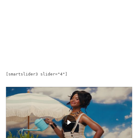
[smartslider3 slider="4"]