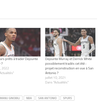
urs prêts à trader Dejounte
Dejounte Murray et Derrick White
 ?
possiblement tradés cet été :
8, 2022
projet reconstruction en vue à San
Actualités"
Antonio ?
juillet 10, 2021
Dans "Actualités"
MANU GINOBILI
NBA
SAN ANTONIO
SPURS