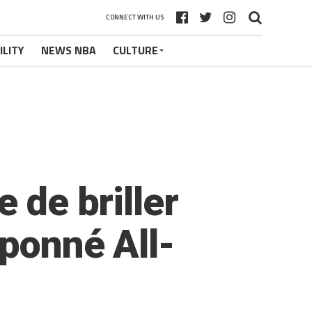
CONNECT WITH US
ILITY
NEWS NBA
CULTURE
 de briller
mponné All-