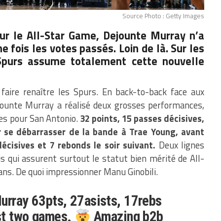
Source Photo : Getty Images
r le All-Star Game, Dejounte Murray n’a
e fois les votes passés. Loin de là. Sur les
Spurs assume totalement cette nouvelle
 faire renaître les Spurs. En back-to-back face aux
jounte Murray a réalisé deux grosses performances,
res pour San Antonio.
32 points, 15 passes décisives,
r se débarrasser de la bande à Trae Young, avant
écisives et 7 rebonds le soir suivant.
Deux lignes
s qui assurent surtout le statut bien mérité de All-
ans. De quoi impressionner Manu Ginobili.
urray 63pts, 27asists, 17rebs
ast two games.
Amazing b2b