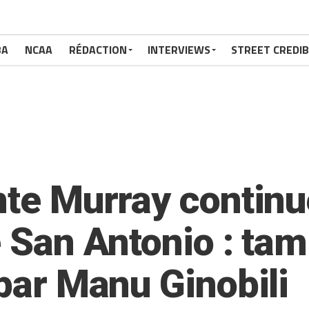
BA
NCAA
RÉDACTION
INTERVIEWS
STREET CREDIB
nte Murray continue
e San Antonio : ta
 par Manu Ginobili