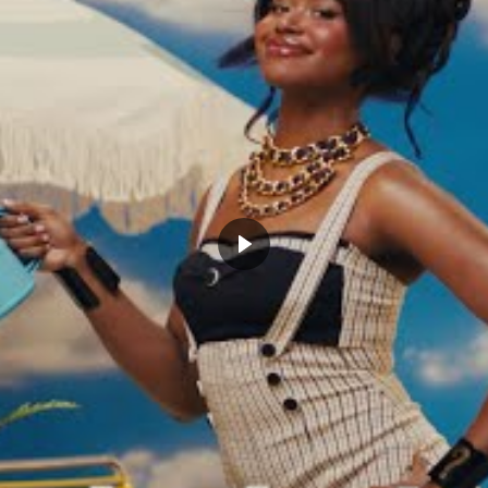
oup depuis les départs à la retraite de Tim Duncan,
g Popovich s’approche aussi de la fin et la dernière
e de se tourner. Malheureusement tout ne s’est pas
 n’a pas repris le flambeau à San Antonio. L’arrivée
imale et les Spurs ont dû lutter pour accrocher ne
ilà donc à cette saison.
Une année où ce sont les
et qui font tout pour empiler le plus de victoires.
 ce sont surtout les promesses qui intéressent à San
y All-Star, des bons petits jeunes comme Keldon
et le talent de cette franchise pour développer des
 des raisons d’être optimiste dans le Texas.
Game n’a pas rassasié Dejounte Murray. Le
rs faim et s’il a bouffé du faucon et du
ours, il compte bien intégrer le play-in et
fs au menu.