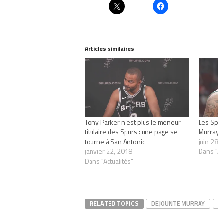
Articles similaires
Tony Parker n’est plus le meneur
Les Sp
titulaire des Spurs : une page se
Murray
tourne à San Antonio
juin 2
janvier 22, 2018
Dans "
Dans "Actualités"
RELATED TOPICS
DEJOUNTE MURRAY