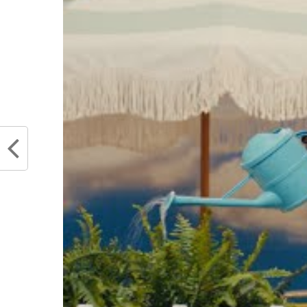
La dynastie des Spurs a pris un c
Manu Ginobili et Tony Parker. Greg
page de cette belle ère est proch
passé comme prévu et Kawhi Leonard
de DeMar Derozan n’était pas opt
serait-ce que le play-in. Nous vo
jeunes qui reprennent les rennes 
12ème à la lutte pour le play-in,
Antonio.
Avec un Dejounte Murra
Johnson ou encore Devin Vassell, 
talents et former des jeunes, il y a
Une sélection au All-Star 
meneur des Spurs a toujou
pélican ces deux derniers j
une qualification en playof