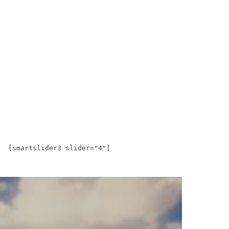
[smartslider3 slider="4"]