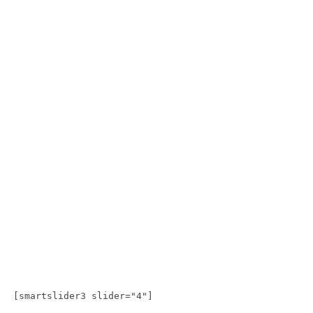
[smartslider3 slider="4"]