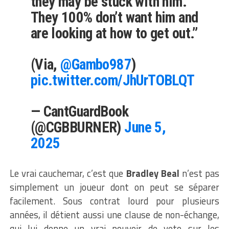
they may be stuck with him.
They 100% don’t want him and
are looking at how to get out.”
(Via,
@Gambo987
)
pic.twitter.com/JhUrTOBLQT
— CantGuardBook
(@CGBBURNER)
June 5,
2025
Le vrai cauchemar, c’est que
Bradley Beal
n’est pas
simplement un joueur dont on peut se séparer
facilement. Sous contrat lourd pour plusieurs
années, il détient aussi une clause de non-échange,
qui lui donne un vrai pouvoir de veto sur les