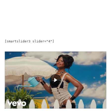
[smartslider3 slider="4"]