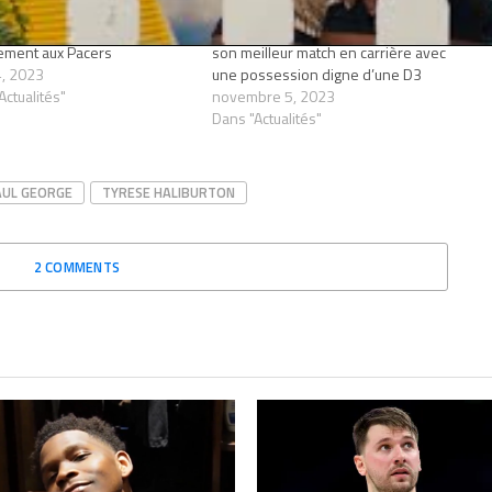
 Haliburton prolonge
Quand Tyrese Haliburton gâche
ement aux Pacers
son meilleur match en carrière avec
 4, 2023
une possession digne d’une D3
Actualités"
novembre 5, 2023
Dans "Actualités"
AUL GEORGE
TYRESE HALIBURTON
2 COMMENTS