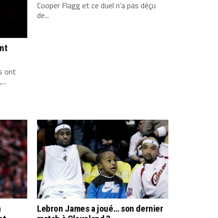
Cooper Flagg et ce duel n’a pas déçu
de...
ont
s ont
...
a
Lebron James a joué… son dernier