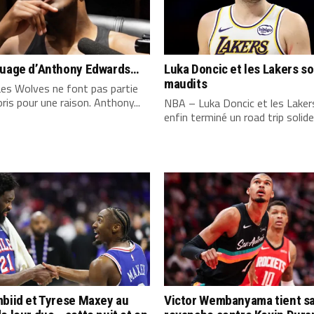
quage d’Anthony Edwards…
Luka Doncic et les Lakers s
maudits
es Wolves ne font pas partie
ris pour une raison. Anthony...
NBA – Luka Doncic et les Laker
enfin terminé un road trip solide,
biid et Tyrese Maxey au
Victor Wembanyama tient s