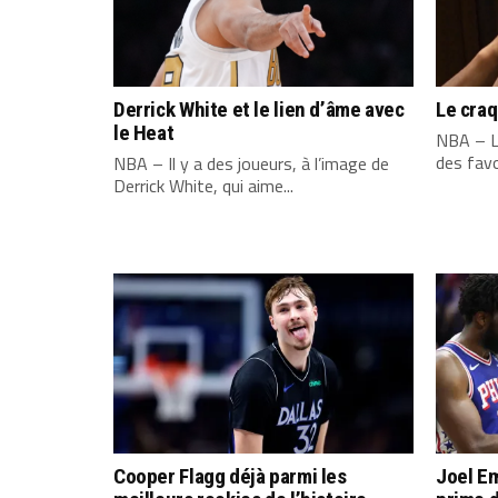
Derrick White et le lien d’âme avec
Le cra
le Heat
NBA – L
des favo
NBA – Il y a des joueurs, à l’image de
Derrick White, qui aime...
Cooper Flagg déjà parmi les
Joel Em