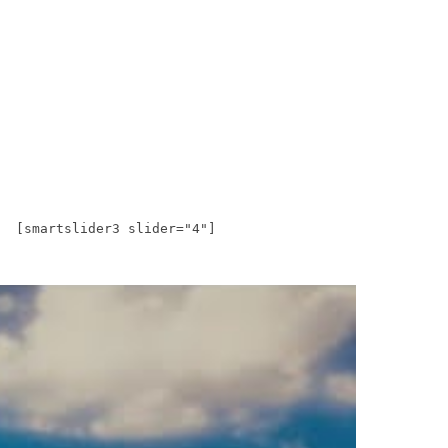
[smartslider3 slider="4"]