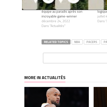
Tyrese Haliburton envoie son
Tyrese
équipe au paradis après son
logiqu
incroyable game-winner
juillet
décembre 24, 2022
Dans "
Dans "Actualités"
RELATED TOPICS
NBA
PACERS
P
MORE IN ACTUALITÉS