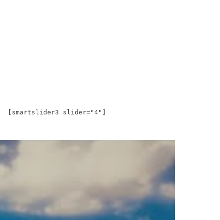
[smartslider3 slider="4"]