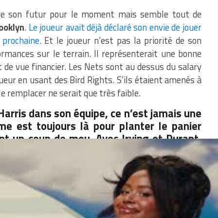
e son futur pour le moment mais semble tout de
ooklyn
.
Le joueur avait déjà déclaré son envie de jouer
 prochaine
. Et le joueur n’est pas la priorité de son
mances sur le terrain. Il représenterait une bonne
t de vue financier. Les Nets sont au dessus du salary
ueur en usant des Bird Rights. S’ils étaient amenés à
le remplacer ne serait que très faible.
Harris dans son équipe, ce n’est jamais une
e est toujours là pour planter le panier
ont un coup de mou. Avec Irving et Durant,
ément clé de la réussite des Nets la saison