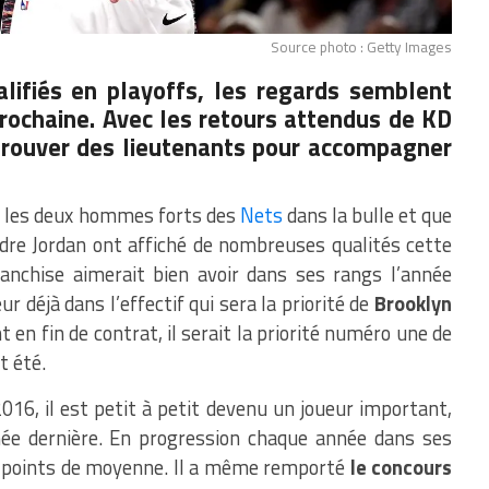
Source photo : Getty Images
lifiés en playoffs, les regards semblent
prochaine. Avec les retours attendus de KD
 trouver des lieutenants pour accompagner
ont les deux hommes forts des
Nets
dans la bulle et que
re Jordan ont affiché de nombreuses qualités cette
anchise aimerait bien avoir dans ses rangs l’année
r déjà dans l’effectif qui sera la priorité de
Brooklyn
t en fin de contrat, il serait la priorité numéro une de
t été.
016, il est petit à petit devenu un joueur important,
née dernière. En progression chaque année dans ses
.5 points de moyenne. Il a même remporté
le concours