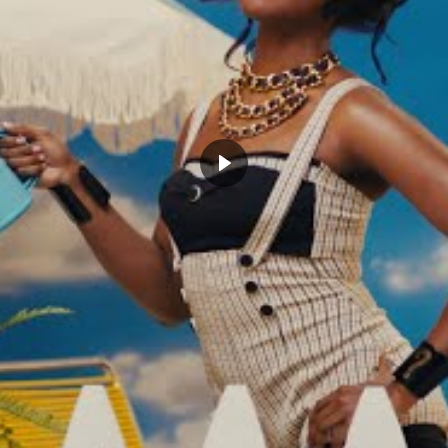
ts envoient Joe Harris à
Intérêt mutuel entre Tobias Harris
t
et les Nets : attention, Brooklyn
 5, 2023
commence à se démarquer
Actualités"
juin 12, 2019
Dans "Actualités"
EE AGENCY
JOE HARRIS
NBA
CLICK TO COMMENT