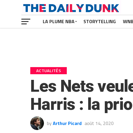
LA PLUME NBA
STORYTELLING
WN
ACTUALITÉS
Les Nets veul
Harris : la pr
by
Arthur Picard
août 14, 2020