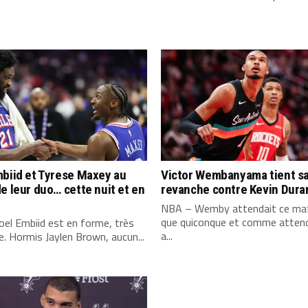
biid et Tyrese Maxey au
Victor Wembanyama tient s
e leur duo… cette nuit et en
revanche contre Kevin Dura
NBA – Wemby attendait ce mat
que quiconque et comme attend
el Embiid est en forme, très
a...
. Hormis Jaylen Brown, aucun...