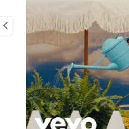
Articles similaires
Joe Harris a terminé sa saison : les
Les Ne
Nets ne seront jamais au compléter
Detroi
ça dure depuis des années
juillet
mars 4, 2022
Dans "
Dans "Actualités"
RELATED TOPICS
BROOKLYN NETS
FR