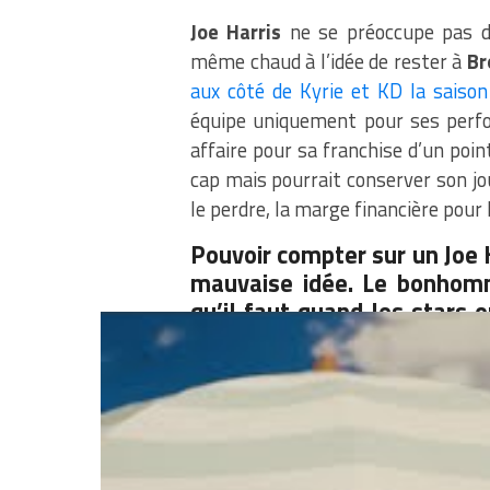
Joe Harris
ne se préoccupe pas d
même chaud à l’idée de rester à
Br
aux côté de Kyrie et KD la saison
équipe uniquement pour ses perfor
affaire pour sa franchise d’un poin
cap mais pourrait conserver son jo
le perdre, la marge financière pour 
Pouvoir compter sur un Joe 
mauvaise idée. Le bonhomm
qu’il faut quand les stars 
Joe pourrait bien être un él
prochaine.
Partager :