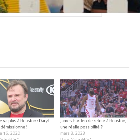
e va plus à Houston : Daryl
James Harden de retour à Houston,
démissionne !
une réelle possibilité ?
e 16, 2020
mars 3, 2023
Actualités"
Dans "Actualités"