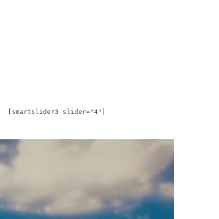
[smartslider3 slider="4"]