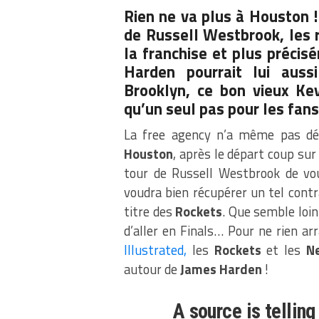
Rien ne va plus à Houston 
de Russell Westbrook
, les
la franchise et plus préci
Harden pourrait lui aussi
Brooklyn, ce bon vieux Kevi
qu’un seul pas pour les fan
La free agency n’a même pas dém
Houston
, après le départ coup sur
tour de Russell Westbrook de voul
voudra bien récupérer un tel contra
titre des
Rockets
. Que semble loi
d’aller en Finals… Pour ne rien ar
Illustrated,
les
Rockets
et les
N
autour de
James Harden
!
A source is tellin