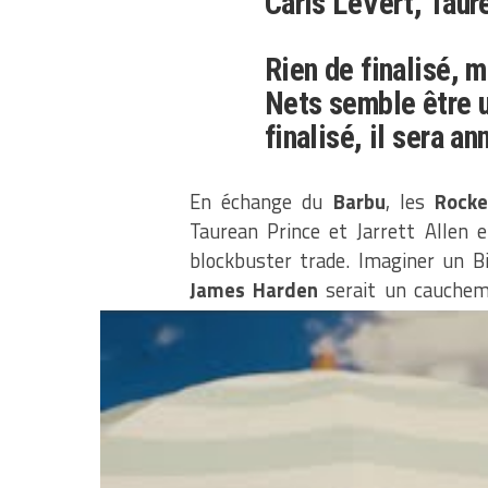
Caris LeVert, Taure
Rien de finalisé, m
Nets semble être un
finalisé, il sera 
En échange du
Barbu
, les
Rocke
Taurean Prince et Jarrett Allen 
blockbuster trade. Imaginer un Bi
James Harden
serait un cauchema
proche de la science-fiction, un te
plus en plus polarisée. Cependan
quant à la direction prise par la
Texas. Il parait assez difficile de vo
enchaine les saisons d’un calibre M
Les ambitions de titres so