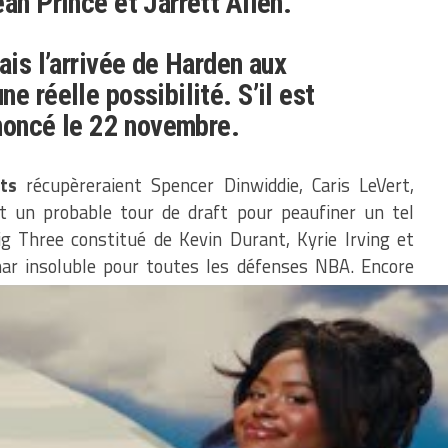
an Prince et Jarrett Allen.
ais l’arrivée de Harden aux
e réelle possibilité. S’il est
annoncé le 22 novembre.
ts
récupèreraient Spencer Dinwiddie, Caris LeVert,
et un probable tour de draft pour peaufiner un tel
g Three constitué de Kevin Durant, Kyrie Irving et
r insoluble pour toutes les défenses NBA. Encore
l transfert serait un choc absolu au sein d’une NBA de
t,
James Harden
a bien manifesté quelques doutes
 franchise mais semble vouloir encore rester dans le
ir les
Rockets
se séparer du visage de la franchise qui
VP.
nt de plus en plus compromises du coté de