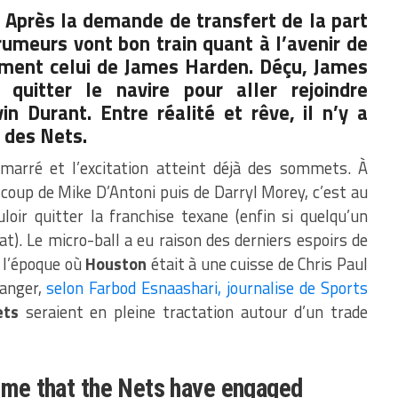
!
Après la demande de transfert de la part
 rumeurs vont bon train quant à l’avenir de
sément celui de James Harden. Déçu, James
 quitter le navire pour aller rejoindre
n Durant. Entre réalité et rêve, il n’y a
s des Nets.
arré et l’excitation atteint déjà des sommets. À
 coup de Mike D’Antoni puis de Darryl Morey, c’est au
oir quitter la franchise texane (enfin si quelqu’un
t). Le micro-ball a eu raison des derniers espoirs de
n l’époque où
Houston
était à une cuisse de Chris Paul
ranger,
selon Farbod Esnaashari, journalise de Sports
ets
seraient en pleine tractation autour d’un trade
g me that the Nets have engaged