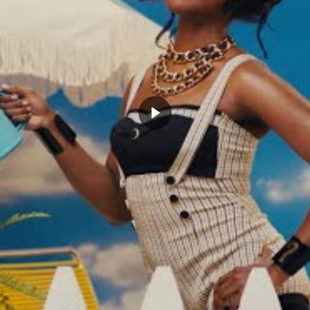
tour de James Harden, l’une des armes
 de l’histoire, la franchise peut toujours
e solides pièces, un roster d’outsider dans
isputée que jamais. Il faudra juste tenter
rs dépassant les 2 mètres, ça serait plus