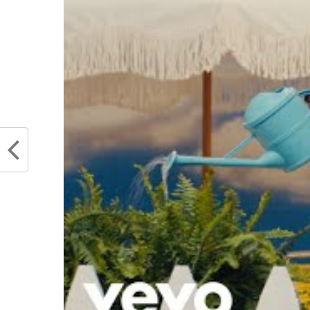
Houston. Malgré tout, au
offensives les plus létales
tenter de construire avec d
une conférence Ouest plus d
d’aller chercher des joueu
pratique en playoffs…