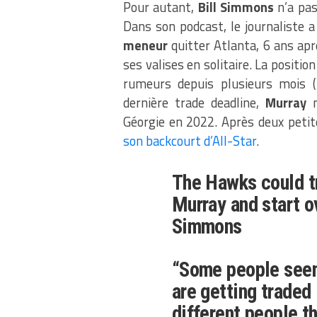
Pour autant,
Bill Simmons
n’a pas
Dans son podcast, le journaliste a i
meneur
quitter Atlanta, 6 ans aprè
ses valises en solitaire. La positio
rumeurs depuis plusieurs mois (
dernière trade deadline,
Murray
n
Géorgie en 2022. Après deux petit
son backcourt d’All-Star
.
The Hawks could t
Murray and start ov
Simmons
“Some people seem
are getting traded
different people t