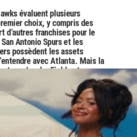
Hawks évaluent plusieurs
premier choix, y compris des
t d’autres franchises pour le
 San Antonio Spurs et les
zers possèdent les assets
’entendre avec Atlanta. Mais la
est que Landry Fields et son
ont leur choix, selon les
t, Donovan Clingan (UConn) est
l les Hawks ont fait des
nières semaines, ce qui laisse
ks sont ouverts à l’idée de
ues places dans la draft. En ce
autres mouvements que la