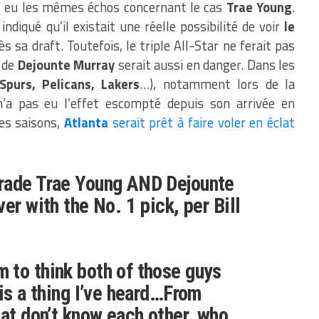
 eu les mêmes échos concernant le cas
Trae Young
.
ndiqué qu’il existait une réelle possibilité de voir
le
s sa draft. Toutefois, le triple All-Star ne ferait pas
n de
Dejounte Murray
serait aussi en danger. Dans les
Spurs, Pelicans, Lakers
…), notamment lors de la
’a pas eu l’effet escompté depuis son arrivée en
es saisons,
Atlanta
serait prêt à faire voler en éclat
rade Trae Young AND Dejounte
er with the No. 1 pick, per Bill
 to think both of those guys
 is a thing I’ve heard…From
hat don’t know each other, who