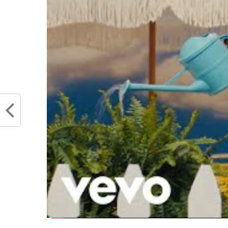
franchise pourrait 
qu’Atlanta rende C
disponibles dans l
et après la Draft. »
The Hawks are exp
and Clint Capela av
@BrettSiegelNBA
Which teams shoul
pic.twitter.com/x
— Legion Hoops (