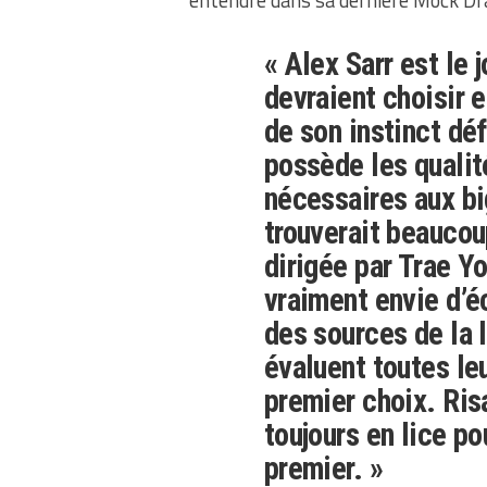
entendre dans sa dernière Mock Dra
« Alex Sarr est le 
devraient choisir 
de son instinct déf
possède les qualit
nécessaires aux big
trouverait beauco
dirigée par Trae Y
vraiment envie d’éc
des sources de la
évaluent toutes le
premier choix. Ris
toujours en lice po
premier. »