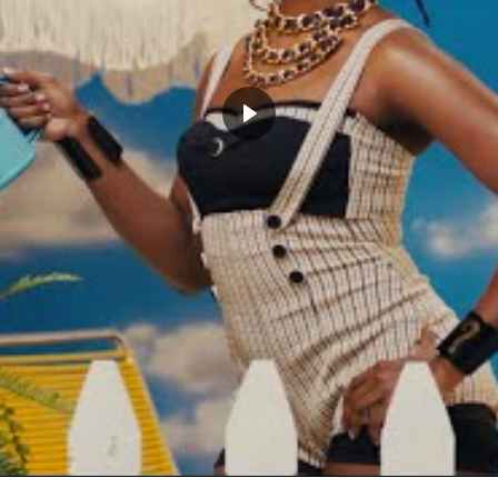
faire, on s’attend à ce
lint Capela et De’Andre Hunter
es discussions d’échange avant
ected to make DeAndre Hunter
ailable for trade, per
d trade for them?
Xvqtm2lXd
@LegionHoops)
June 10, 2024