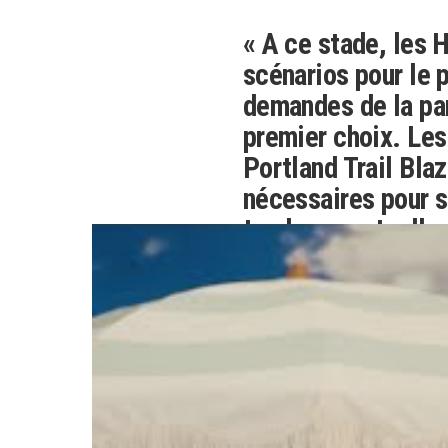
« A ce stade, les 
scénarios pour le 
demandes de la par
premier choix. Les
Portland Trail Bla
nécessaires pour s
tendance actuelle 
front office garder
sources. Cependan
un joueur sur leque
recherches ces der
penser que les Haw
descendre de quelq
qui concerne les 