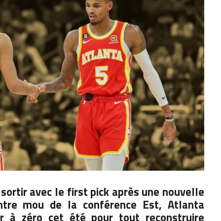
ortir avec le first pick
après une nouvelle
ntre mou de la conférence Est, Atlanta
ir à zéro cet été pour tout reconstruire