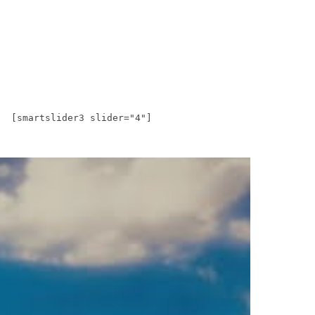
[smartslider3 slider="4"]