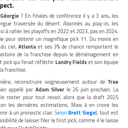
pect.
n
Géorgie
? En finales de conférence il y a 3 ans, les
ngue traversée du désert. Abonnés au play-in, les
si à rallier les playoffs en 2022 et 2023, pas en 2024.
rie pour obtenir un magnifique pick 11. Du moins en
du ciel,
Atlanta
et ses 3% de chance remportent le
histoire de la franchise depuis le déménagement en
st pick qui ferait réfléchir
Landry Fields
et son équipe
la franchise.
mière, reconstruire soigneusement autour de
Trae
ier appelé par
Adam Silver
le 26 juin prochain. La
le roster pour tout revoir, alors que la draft 2025
on les dernières estimations. Mais à en croire les
enir à un pronostic clair.
Selon
Brett Siegel
,
tout est
ibilité de laisser filer le first pick, comme il le laisse