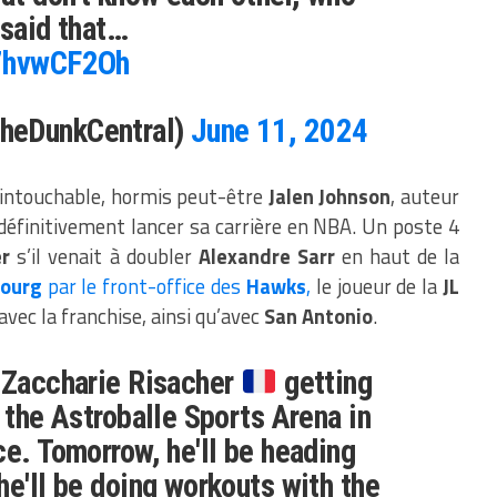
 said that…
e7hvwCF2Oh
heDunkCentral)
June 11, 2024
intouchable, hormis peut-être
Jalen Johnson
, auteur
définitivement lancer sa carrière en NBA. Un poste 4
er
s’il venait à doubler
Alexandre Sarr
en haut de la
ourg
par le front-office des
Hawks
,
le joueur de la
JL
vec la franchise, ainsi qu’avec
San Antonio
.
f Zaccharie Risacher
getting
 the Astroballe Sports Arena in
ce. Tomorrow, he'll be heading
he'll be doing workouts with the