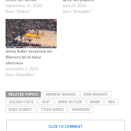
septembre 16, 2020
avril 25, 2024
Dans "Vidéos"
Dans "Actualités"
Jimmy Butler assassine les
Warriors tel un tueur
silencieux
novembre 2, 2022
Dans "Actualités"
RELATED TOPICS
ANDREW WIGGINS
BAM ADEBAYO
GOLDEN STATE
HEAT
JIMMY BUTLER
MIAMI
NBA
RUDY GOBERT
TYLER HERRO
WARRIORS
CLICK TO COMMENT