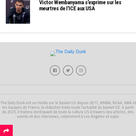
Victor Wembanyama s’exprime sur les
meurtres de l’ICE aux USA
The Daily Dunk est un média sur le basket US depuis 2017, WNBA, NCAA, NBA et
les équipes de France, la rédaction traite toute l'actualité du basket US. A partir
de 2025, il traitera dorénavant de toute la culture US à travers des articles, des
events et des interviews, notamment à Los Angeles et ouais