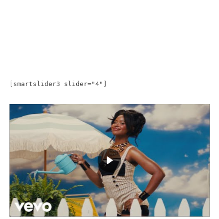
[smartslider3 slider="4"]