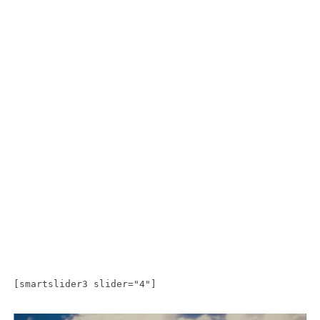
[smartslider3 slider="4"]