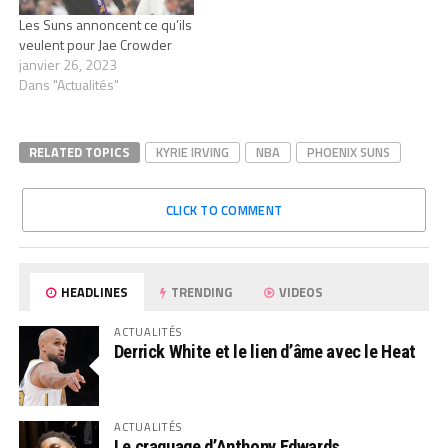
Les Suns annoncent ce qu’ils
veulent pour Jae Crowder
janvier 26, 2023
Dans "Actualités"
RELATED TOPICS
KYRIE IRVING
NBA
PHOENIX SUNS
CLICK TO COMMENT
HEADLINES
TRENDING
VIDEOS
ACTUALITÉS
Derrick White et le lien d’âme avec le Heat
ACTUALITÉS
Le craquage d’Anthony Edwards…