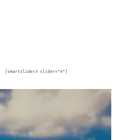
[smartslider3 slider="4"]