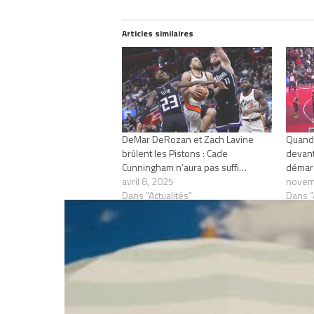
Articles similaires
DeMar DeRozan et Zach Lavine
Quand 
brûlent les Pistons : Cade
devan
Cunningham n’aura pas suffi…
déma
avril 8, 2025
novem
Dans "Actualités"
Dans "
RELATED TOPICS
BULLS
DEMAR DER