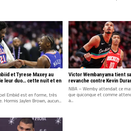
biid et Tyrese Maxey au
Victor Wembanyama tient s
e leur duo… cette nuit et en
revanche contre Kevin Dura
NBA – Wemby attendait ce mat
que quiconque et comme attend
el Embiid est en forme, très
a...
. Hormis Jaylen Brown, aucun...