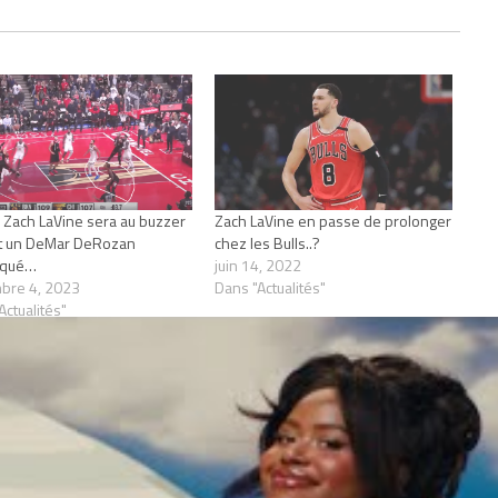
Zach LaVine sera au buzzer
Zach LaVine en passe de prolonger
t un DeMar DeRozan
chez les Bulls..?
rqué…
juin 14, 2022
bre 4, 2023
Dans "Actualités"
Actualités"
OZAN
ZACH LAVINE
1 COMMENT