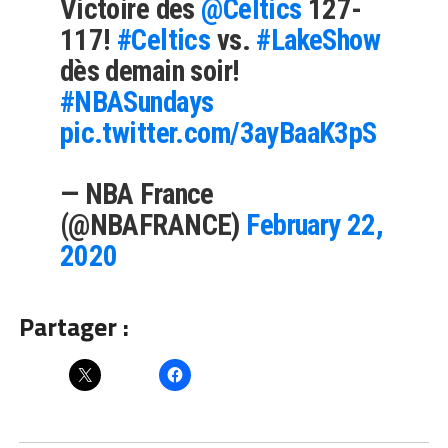
Victoire des
@Celtics
127-
117!
#Celtics
vs.
#LakeShow
dès demain soir!
#NBASundays
pic.twitter.com/3ayBaaK3pS
— NBA France
(@NBAFRANCE)
February 22,
2020
Partager :