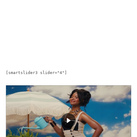
[smartslider3 slider="4"]