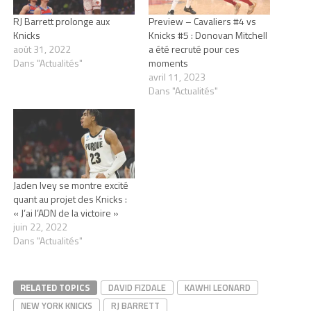
RJ Barrett prolonge aux
Preview – Cavaliers #4 vs
Knicks
Knicks #5 : Donovan Mitchell
août 31, 2022
a été recruté pour ces
Dans "Actualités"
moments
avril 11, 2023
Dans "Actualités"
Jaden Ivey se montre excité
quant au projet des Knicks :
« J’ai l’ADN de la victoire »
juin 22, 2022
Dans "Actualités"
RELATED TOPICS
DAVID FIZDALE
KAWHI LEONARD
NEW YORK KNICKS
RJ BARRETT