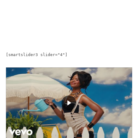
[smartslider3 slider="4"]