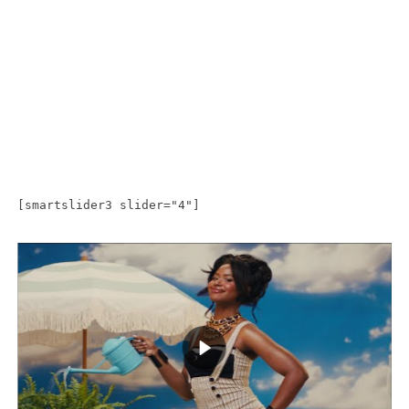
[smartslider3 slider="4"]