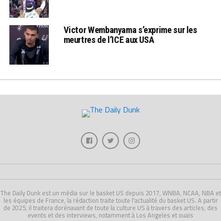
Victor Wembanyama s’exprime sur les
meurtres de l’ICE aux USA
The Daily Dunk est un média sur le basket US depuis 2017, WNBA, NCAA, NBA et
les équipes de France, la rédaction traite toute l'actualité du basket US. A partir
de 2025, il traitera dorénavant de toute la culture US à travers des articles, des
events et des interviews, notamment à Los Angeles et ouais