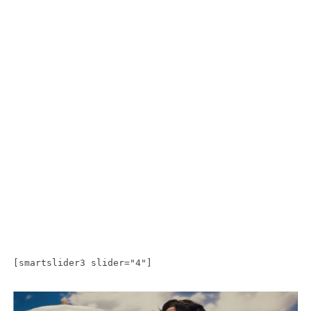
[smartslider3 slider="4"]