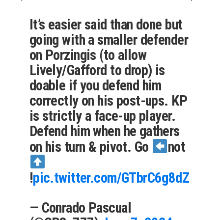
It’s easier said than done but
going with a smaller defender
on Porzingis (to allow
Lively/Gafford to drop) is
doable if you defend him
correctly on his post-ups. KP
is strictly a face-up player.
Defend him when he gathers
on his turn & pivot. Go
not
!
pic.twitter.com/GTbrC6g8dZ
— Conrado Pascual