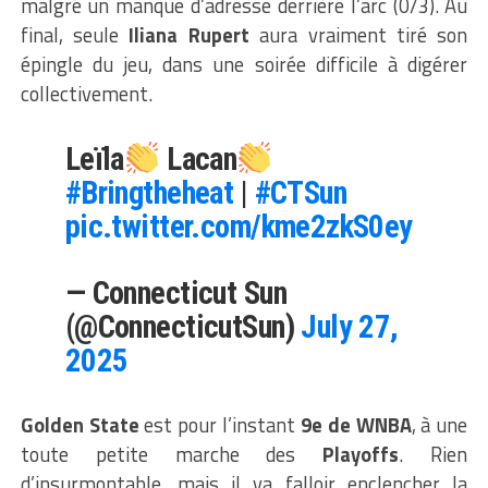
malgré un manque d’adresse derrière l’arc (0/3). Au
final, seule
Iliana Rupert
aura vraiment tiré son
épingle du jeu, dans une soirée difficile à digérer
collectivement.
Leïla
Lacan
#Bringtheheat
|
#CTSun
pic.twitter.com/kme2zkS0ey
— Connecticut Sun
(@ConnecticutSun)
July 27,
2025
Golden State
est pour l’instant
9e de WNBA
, à une
toute petite marche des
Playoffs
. Rien
d’insurmontable, mais il va falloir enclencher la