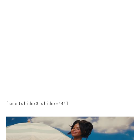
[smartslider3 slider="4"]