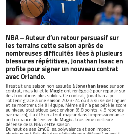
NBA – Auteur d’un retour persuasif sur
les terrains cette saison après de
nombreuses difficultés liées à plusieurs
blessures répétitives,
Jonathan Isaac
en
profite pour signer un nouveau contrat
avec Orlando.
Il restait une saison non assurée à
Jonathan Isaac
sur son
contrat, mais lui et le
Magic
ont renégocié pour repartir sur
des fondations plus solides. Ce contrat, Jonathan a pu
l’obtenir grâce à une saison 2023-24 où il a su se distinguer
et se montrer utile à l’équipe. Même s’il n’a pas pété le score
au niveau statistique avec environ (6,8 points, 4,5 rebonds
par match), il a été un atout majeur dans l’impressionnante
performance défensive du
Magic
, troisième meilleure
défense de la NBA cette saison.
Du haut de ses 2m08, sa polyvalence et son impact
physique ont fait de lui un véritable mur défensif quand il