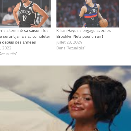
ris a terminé sa saison : les
Killian Hayes s’engage avec les
e seront jamais au compléter
Brooklyn Nets pour un an !
e depuis des années
juillet 29, 2024
, 2022
Dans "Actualités"
Actualités"
BROOKLYN NETS
CLEVELAND CAVALIERS
DETROIT PISTONS
CLICK TO COMMENT