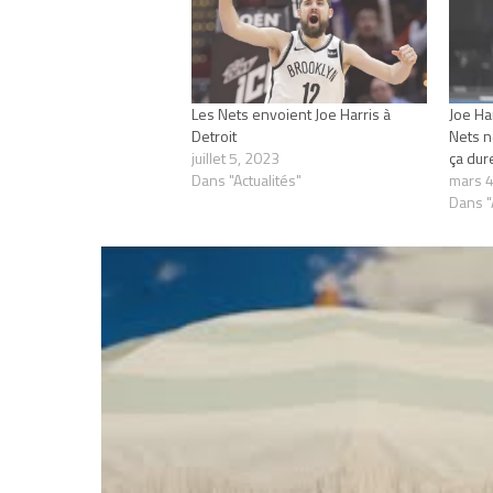
Les Nets envoient Joe Harris à
Joe Har
Detroit
Nets n
juillet 5, 2023
ça dur
Dans "Actualités"
mars 4
Dans "
RELATED TOPICS
3-POINTS CONTEST
JOE HARRIS
NBA
TEAM USA