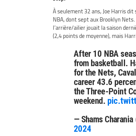
À seulement 32 ans, Joe Harris dit s
NBA, dont sept aux Brooklyn Nets. 
l’arrière/ailier jouait la saison der
(2,4 points de moyenne), mais Harr
After 10 NBA seaso
from basketball. 
for the Nets, Cava
career 43.6 percen
the Three-Point Co
weekend.
pic.twi
— Shams Charania
2024