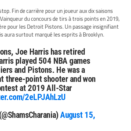
top. Fin de carrière pour un joueur aux dix saisons
Vainqueur du concours de tirs à trois points en 2019,
nière pour les Detroit Pistons. Un passage insignifiant
is aura surtout marqué les esprits à Brooklyn.
ns, Joe Harris has retired
Harris played 504 NBA games
liers and Pistons. He was a
t three-point shooter and won
ntest at 2019 All-Star
tter.com/2eLPJAhLzU
 (@ShamsCharania)
August 15,