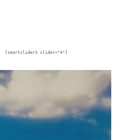
[smartslider3 slider="4"]