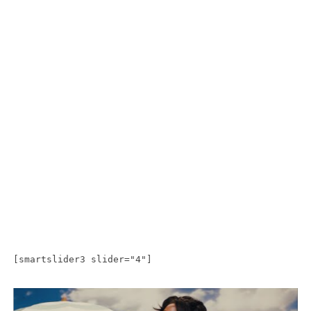
[smartslider3 slider="4"]