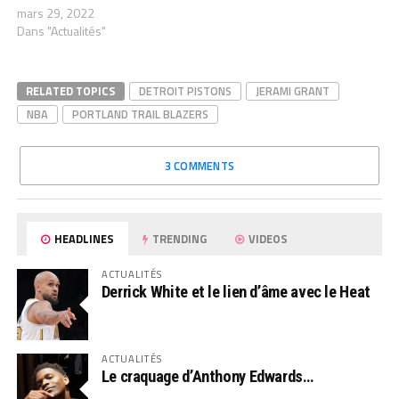
mars 29, 2022
Dans "Actualités"
RELATED TOPICS
DETROIT PISTONS
JERAMI GRANT
NBA
PORTLAND TRAIL BLAZERS
3 COMMENTS
HEADLINES
TRENDING
VIDEOS
ACTUALITÉS
Derrick White et le lien d’âme avec le Heat
ACTUALITÉS
Le craquage d’Anthony Edwards…