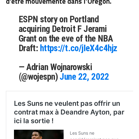
d’être mouvementé dans l’Oregon.
ESPN story on Portland
acquiring Detroit F Jerami
Grant on the eve of the NBA
Draft:
https://t.co/jIeX4c4hjz
— Adrian Wojnarowski
(@wojespn)
June 22, 2022