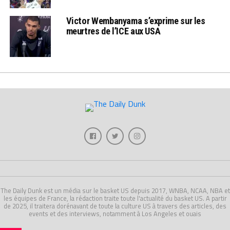
Victor Wembanyama s’exprime sur les
meurtres de l’ICE aux USA
The Daily Dunk est un média sur le basket US depuis 2017, WNBA, NCAA, NBA et
les équipes de France, la rédaction traite toute l'actualité du basket US. A partir
de 2025, il traitera dorénavant de toute la culture US à travers des articles, des
events et des interviews, notamment à Los Angeles et ouais