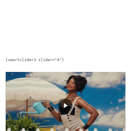
[smartslider3 slider="4"]