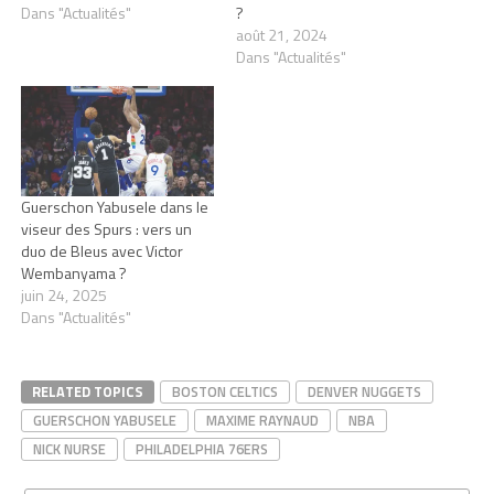
Dans "Actualités"
?
août 21, 2024
Dans "Actualités"
Guerschon Yabusele dans le
viseur des Spurs : vers un
duo de Bleus avec Victor
Wembanyama ?
juin 24, 2025
Dans "Actualités"
RELATED TOPICS
BOSTON CELTICS
DENVER NUGGETS
GUERSCHON YABUSELE
MAXIME RAYNAUD
NBA
NICK NURSE
PHILADELPHIA 76ERS