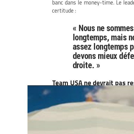
banc dans le money-time. Le leader
certitude :
« Nous ne sommes 
longtemps, mais 
assez longtemps po
devons mieux défen
droite. »
Team USA ne devrait pas re
cessé de le répéter, quand 
personne ne voudra les retr