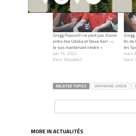
Gregg Popovich ne peut pas choisir
Gregg 
entre Ime Udoka et Steve Kerr : «
fin de 
Je suis maintenant neutre »
les Sp
juin 15, 2022
mars 2
Dans "Actualités"
Dans "
RELATED TOPICS
DRAYMOND GREEN
MORE IN ACTUALITÉS