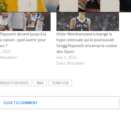
Popovich absent jusqu’à la
Victor Wembanyama a mangé la
la saison : quel avenir pour
hype colossale qui le poursuivait :
urs ?
Gregg Popovich encense le rookie
, 2025
des Spurs
Actualités"
mai 7, 2024
Dans "Actualités"
GREGG POPOVICH
NBA
TEAM USA
CLICK TO COMMENT