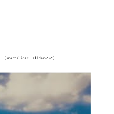
[smartslider3 slider="4"]