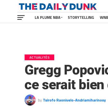
LA PLUME NBA
STORYTELLING
WN
ACTUALITÉS
Gregg Popovich
ce serait bie
by
Tsirofo Raonivelo-Andriamiharinosy