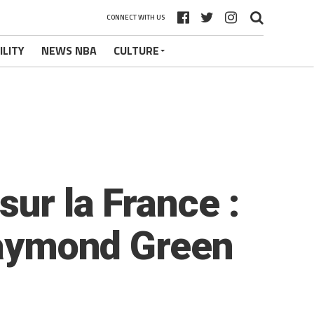
CONNECT WITH US
ILITY
NEWS NBA
CULTURE
ur la France :
Draymond Green