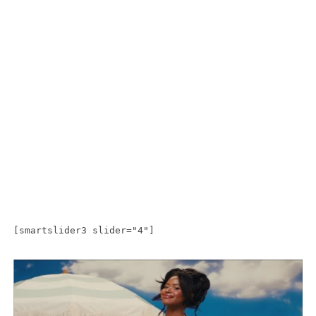
[smartslider3 slider="4"]