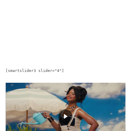
[smartslider3 slider="4"]