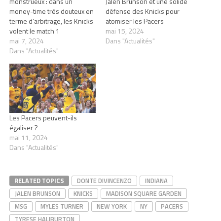
monstrueux : dans un
Jalen Brunson et une solide
money-time très douteux en
défense des Knicks pour
terme d’arbitrage, les Knicks
atomiser les Pacers
volent le match 1
mai 15, 2024
mai 7, 2024
Dans "Actualités"
Dans "Actualités"
Les Pacers peuvent-ils
égaliser ?
mai 11, 2024
Dans "Actualités"
RELATED TOPICS
DONTE DIVINCENZO
INDIANA
JALEN BRUNSON
KNICKS
MADISON SQUARE GARDEN
MSG
MYLES TURNER
NEW YORK
NY
PACERS
TYRESE HALIBURTON