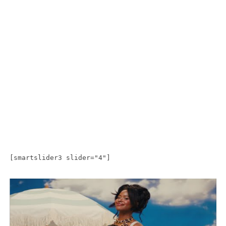
[smartslider3 slider="4"]